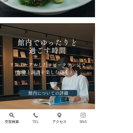
館内でゆったりと
過ごす時間
リニューアルしたロビーラウンジで
珈琲と読書を楽しむひととき
館内についての詳細
空室検索
TEL
アクセス
SNS