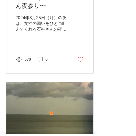
ん夜参り〜
2024年3月25日（月）の夜
は、女性の願いをひとつ叶
えてくれる石神さんの夜参
りができます。 また、当日
の石神さんの夜参りの御朱
印は、満月の夜参り限定御
朱印が授与していただけま
す。 満月の夜、わたしたち
570
0
の女神に、ありがとう
を・・・