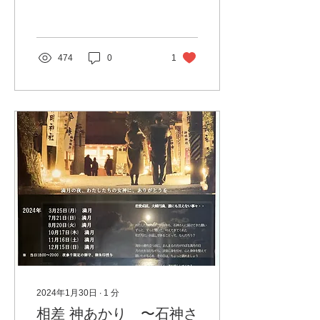
て知られています。 とらふ
ぐの調理には熟練した技術
が必要です。 そのため、と
らふぐ料理は、料亭や専門
店でしか味わえない特別な
474
0
1
ものです。 とらふぐ料理
は、冬の寒さで冷えた体を
温めてくれる、滋味深い料
理で...
2024年1月30日
∙
1
分
相差 神あかり 〜石神さ