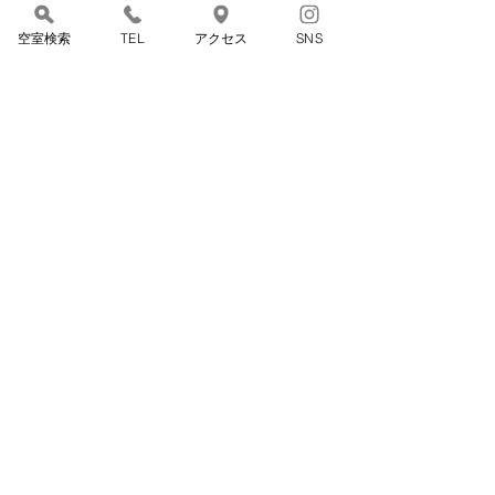
空室検索
TEL
アクセス
SNS
2024年1月30日
∙
1
分
一井の目の前の水平線を
眺めると、真っ赤な満月
がゆっくりと昇ってきま
当店は、美しい千鳥ヶ浜と
す。
遠く水平線には太平洋が広
がる全室オーシャンビュー
の宿です。 満月の夕暮れ
時、真っ赤に燃えるような
月を眺めてみてください。
きっと、忘れられない思い
出になるはずです。 2024
280
0
2
年は、 2月24日（土） 3月
25日（月） 4月24日
（水）...