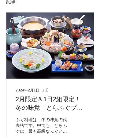
記事
2024年2月1日
∙
1
分
2月限定＆1日2組限定！
冬の味覚「とらふぐプラ
ン」登場!!
ふぐ料理は、冬の味覚の代
表格です。中でも、とらふ
ぐは、最も高級なふぐとし